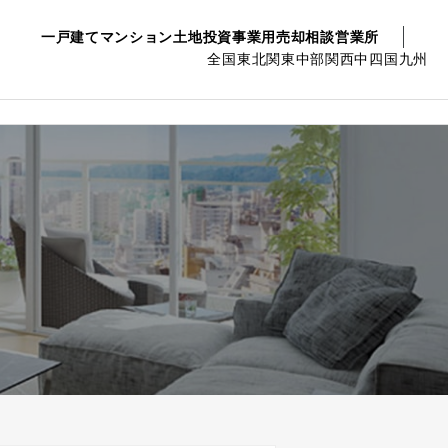
一戸建て
マンション
土地
投資事業用
売却相談
営業所
全国
東北
関東
中部
関西
中四国
九州