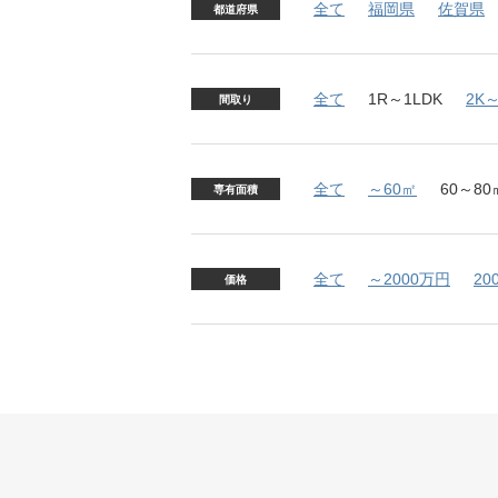
全て
福岡県
佐賀県
都道府県
全て
1R～1LDK
2K～
間取り
全て
～60㎡
60～80
専有面積
全て
～2000万円
20
価格