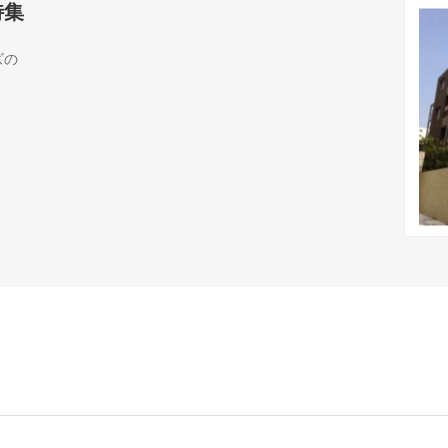
特集
ズの