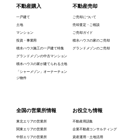
不動産購入
不動産売却
一戸建て
ご売却について
土地
売却査定・ご相談
マンション
ご売却ガイド
投資・事業用
積水ハウスの家のご売却
積水ハウス施工の一戸建て特集
グランドメゾンのご売却
グランドメゾンの中古マンション
積水ハウスの家が建てられる土地
「シャーメゾン」オーナーチェン
ジ物件
全国の営業所情報
お役立ち情報
東北エリアの営業所
不動産用語集
関東エリアの営業所
企業不動産コンサルティング
中部エリアの営業所
資産運用・土地活用