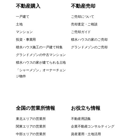
不動産購入
不動産売却
一戸建て
ご売却について
土地
売却査定・ご相談
マンション
ご売却ガイド
投資・事業用
積水ハウスの家のご売却
積水ハウス施工の一戸建て特集
グランドメゾンのご売却
グランドメゾンの中古マンション
積水ハウスの家が建てられる土地
「シャーメゾン」オーナーチェン
ジ物件
全国の営業所情報
お役立ち情報
東北エリアの営業所
不動産用語集
関東エリアの営業所
企業不動産コンサルティング
中部エリアの営業所
資産運用・土地活用