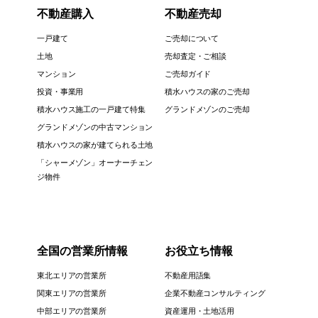
不動産購入
不動産売却
一戸建て
ご売却について
土地
売却査定・ご相談
マンション
ご売却ガイド
投資・事業用
積水ハウスの家のご売却
積水ハウス施工の一戸建て特集
グランドメゾンのご売却
グランドメゾンの中古マンション
積水ハウスの家が建てられる土地
「シャーメゾン」オーナーチェン
ジ物件
全国の営業所情報
お役立ち情報
東北エリアの営業所
不動産用語集
関東エリアの営業所
企業不動産コンサルティング
中部エリアの営業所
資産運用・土地活用