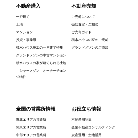
不動産購入
不動産売却
一戸建て
ご売却について
土地
売却査定・ご相談
マンション
ご売却ガイド
投資・事業用
積水ハウスの家のご売却
積水ハウス施工の一戸建て特集
グランドメゾンのご売却
グランドメゾンの中古マンション
積水ハウスの家が建てられる土地
「シャーメゾン」オーナーチェン
ジ物件
全国の営業所情報
お役立ち情報
東北エリアの営業所
不動産用語集
関東エリアの営業所
企業不動産コンサルティング
中部エリアの営業所
資産運用・土地活用