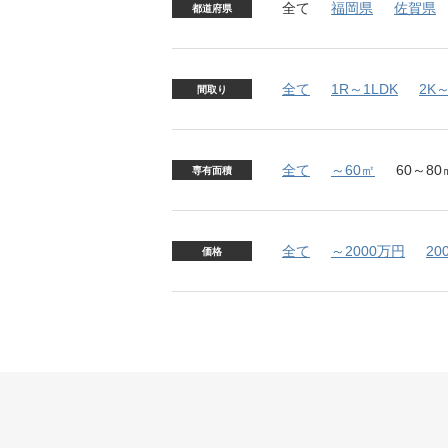
全て
福岡県
佐賀県
都道府県
全て
1R～1LDK
2K～
間取り
全て
～60㎡
60～80
専有面積
全て
～2000万円
20
価格