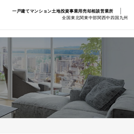
一戸建て
マンション
土地
投資事業用
売却相談
営業所
全国
東北
関東
中部
関西
中四国
九州