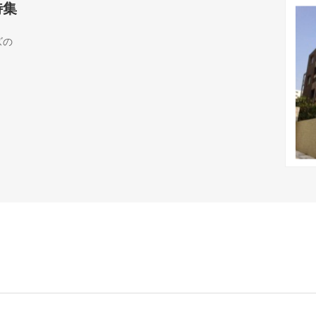
特集
ズの