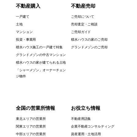
不動産購入
不動産売却
一戸建て
ご売却について
土地
売却査定・ご相談
マンション
ご売却ガイド
投資・事業用
積水ハウスの家のご売却
積水ハウス施工の一戸建て特集
グランドメゾンのご売却
グランドメゾンの中古マンション
積水ハウスの家が建てられる土地
「シャーメゾン」オーナーチェン
ジ物件
全国の営業所情報
お役立ち情報
東北エリアの営業所
不動産用語集
関東エリアの営業所
企業不動産コンサルティング
中部エリアの営業所
資産運用・土地活用