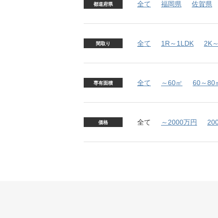
全て
福岡県
佐賀県
都道府県
全て
1R～1LDK
2K～
間取り
全て
～60㎡
60～80
専有面積
全て
～2000万円
20
価格