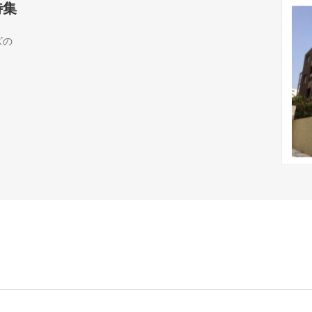
特集
ズの