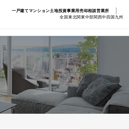
一戸建て
マンション
土地
投資事業用
売却相談
営業所
全国
東北
関東
中部
関西
中四国
九州