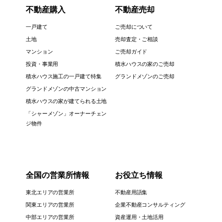
不動産購入
不動産売却
一戸建て
ご売却について
土地
売却査定・ご相談
マンション
ご売却ガイド
投資・事業用
積水ハウスの家のご売却
積水ハウス施工の一戸建て特集
グランドメゾンのご売却
グランドメゾンの中古マンション
積水ハウスの家が建てられる土地
「シャーメゾン」オーナーチェン
ジ物件
全国の営業所情報
お役立ち情報
東北エリアの営業所
不動産用語集
関東エリアの営業所
企業不動産コンサルティング
中部エリアの営業所
資産運用・土地活用