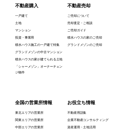
不動産購入
不動産売却
一戸建て
ご売却について
土地
売却査定・ご相談
マンション
ご売却ガイド
投資・事業用
積水ハウスの家のご売却
積水ハウス施工の一戸建て特集
グランドメゾンのご売却
グランドメゾンの中古マンション
積水ハウスの家が建てられる土地
「シャーメゾン」オーナーチェン
ジ物件
全国の営業所情報
お役立ち情報
東北エリアの営業所
不動産用語集
関東エリアの営業所
企業不動産コンサルティング
中部エリアの営業所
資産運用・土地活用