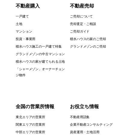
不動産購入
不動産売却
一戸建て
ご売却について
土地
売却査定・ご相談
マンション
ご売却ガイド
投資・事業用
積水ハウスの家のご売却
積水ハウス施工の一戸建て特集
グランドメゾンのご売却
グランドメゾンの中古マンション
積水ハウスの家が建てられる土地
「シャーメゾン」オーナーチェン
ジ物件
全国の営業所情報
お役立ち情報
東北エリアの営業所
不動産用語集
関東エリアの営業所
企業不動産コンサルティング
中部エリアの営業所
資産運用・土地活用