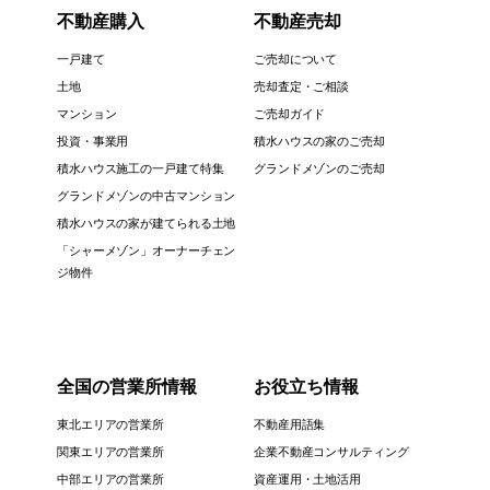
不動産購入
不動産売却
一戸建て
ご売却について
土地
売却査定・ご相談
マンション
ご売却ガイド
投資・事業用
積水ハウスの家のご売却
積水ハウス施工の一戸建て特集
グランドメゾンのご売却
グランドメゾンの中古マンション
積水ハウスの家が建てられる土地
「シャーメゾン」オーナーチェン
ジ物件
全国の営業所情報
お役立ち情報
東北エリアの営業所
不動産用語集
関東エリアの営業所
企業不動産コンサルティング
中部エリアの営業所
資産運用・土地活用