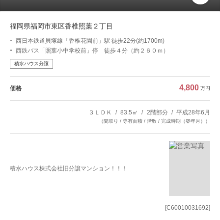
福岡県福岡市東区香椎照葉２丁目
西日本鉄道貝塚線「香椎花園前」駅 徒歩22分(約1700m)
西鉄バス「照葉小中学校前」停 徒歩４分（約２６０ｍ）
積水ハウス分譲
4,800
価格
万円
３ＬＤＫ
83.5㎡
2階部分
平成28年6月
（間取り / 専有面積 / 階数 / 完成時期（築年月））
積水ハウス株式会社旧分譲マンション！！！
[C60010031692]