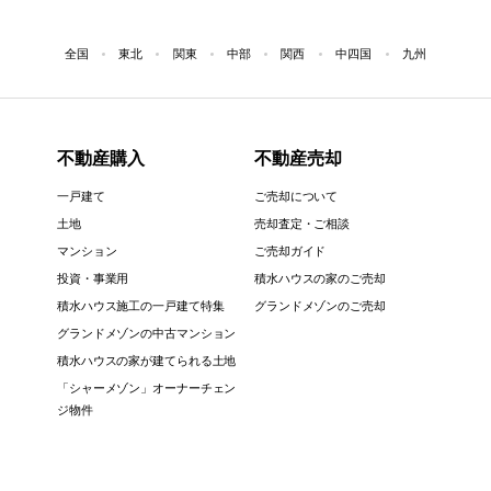
全国
東北
関東
中部
関西
中四国
九州
不動産購入
不動産売却
一戸建て
ご売却について
土地
売却査定・ご相談
マンション
ご売却ガイド
投資・事業用
積水ハウスの家のご売却
積水ハウス施工の一戸建て特集
グランドメゾンのご売却
グランドメゾンの中古マンション
積水ハウスの家が建てられる土地
「シャーメゾン」オーナーチェン
ジ物件