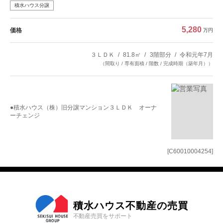
積水ハウス分譲
5,280
価格
万円
３ＬＤＫ
81.8㎡
3階部分
令和元年7月
（間取り / 専有面積 / 階数 / 完成時期（築年月））
●積水ハウス（株）旧分譲マンション３ＬＤＫ オーナ
ーチェンジ
[C60010004254]
積水ハウス不動産の売買
不動産売買をサポート