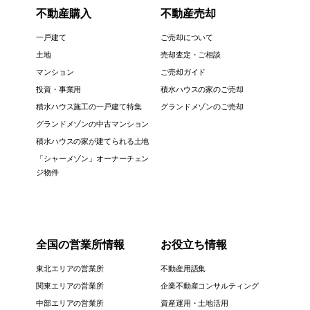
不動産購入
不動産売却
一戸建て
ご売却について
土地
売却査定・ご相談
マンション
ご売却ガイド
投資・事業用
積水ハウスの家のご売却
積水ハウス施工の一戸建て特集
グランドメゾンのご売却
グランドメゾンの中古マンション
積水ハウスの家が建てられる土地
「シャーメゾン」オーナーチェン
ジ物件
全国の営業所情報
お役立ち情報
東北エリアの営業所
不動産用語集
関東エリアの営業所
企業不動産コンサルティング
中部エリアの営業所
資産運用・土地活用