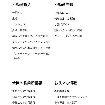
不動産購入
不動産売却
一戸建て
ご売却について
土地
売却査定・ご相談
マンション
ご売却ガイド
投資・事業用
積水ハウスの家のご売却
積水ハウス施工の一戸建て特集
グランドメゾンのご売却
グランドメゾンの中古マンション
積水ハウスの家が建てられる土地
「シャーメゾン」オーナーチェン
ジ物件
全国の営業所情報
お役立ち情報
東北エリアの営業所
不動産用語集
関東エリアの営業所
企業不動産コンサルティング
中部エリアの営業所
資産運用・土地活用