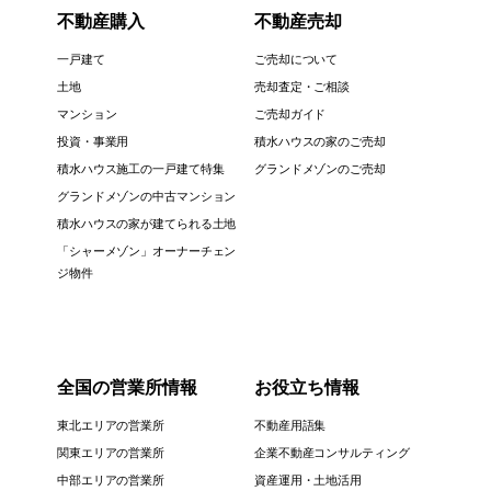
不動産購入
不動産売却
一戸建て
ご売却について
土地
売却査定・ご相談
マンション
ご売却ガイド
投資・事業用
積水ハウスの家のご売却
積水ハウス施工の一戸建て特集
グランドメゾンのご売却
グランドメゾンの中古マンション
積水ハウスの家が建てられる土地
「シャーメゾン」オーナーチェン
ジ物件
全国の営業所情報
お役立ち情報
東北エリアの営業所
不動産用語集
関東エリアの営業所
企業不動産コンサルティング
中部エリアの営業所
資産運用・土地活用