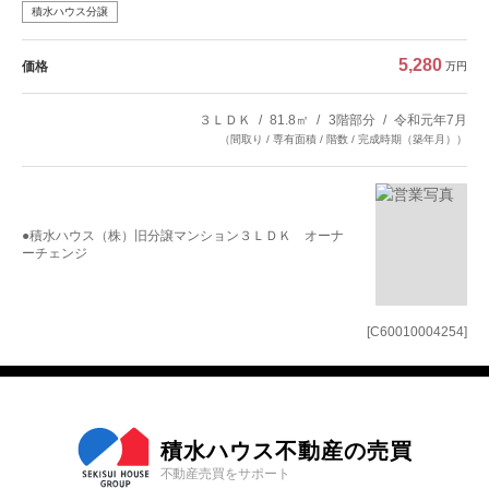
積水ハウス分譲
5,280
価格
万円
３ＬＤＫ
81.8㎡
3階部分
令和元年7月
（間取り / 専有面積 / 階数 / 完成時期（築年月））
●積水ハウス（株）旧分譲マンション３ＬＤＫ オーナ
ーチェンジ
[C60010004254]
積水ハウス不動産の売買
不動産売買をサポート