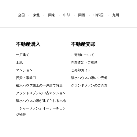
全国
東北
関東
中部
関西
中四国
九州
不動産購入
不動産売却
一戸建て
ご売却について
土地
売却査定・ご相談
マンション
ご売却ガイド
投資・事業用
積水ハウスの家のご売却
積水ハウス施工の一戸建て特集
グランドメゾンのご売却
グランドメゾンの中古マンション
積水ハウスの家が建てられる土地
「シャーメゾン」オーナーチェン
ジ物件