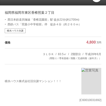
福岡県福岡市東区香椎照葉２丁目
西日本鉄道貝塚線「香椎花園前」駅 徒歩22分(約1700m)
西鉄バス「照葉小中学校前」停 徒歩４分（約２６０ｍ）
積水ハウス分譲
4,800
価格
万円
３ＬＤＫ
83.5㎡
2階部分
平成28年6月
（間取り / 専有面積 / 階数 / 完成時期（築年月））
積水ハウス株式会社旧分譲マンション！！！
[C60010031692]