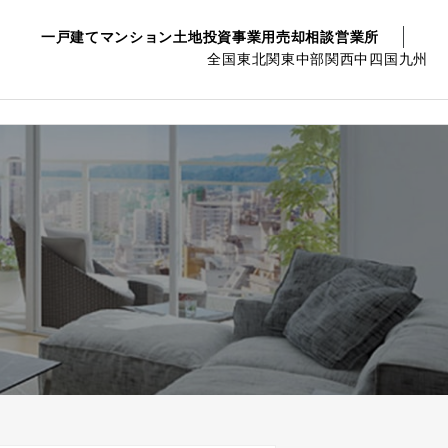
一戸建て
マンション
土地
投資事業用
売却相談
営業所
全国
東北
関東
中部
関西
中四国
九州