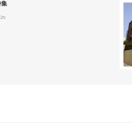
特集
ズの