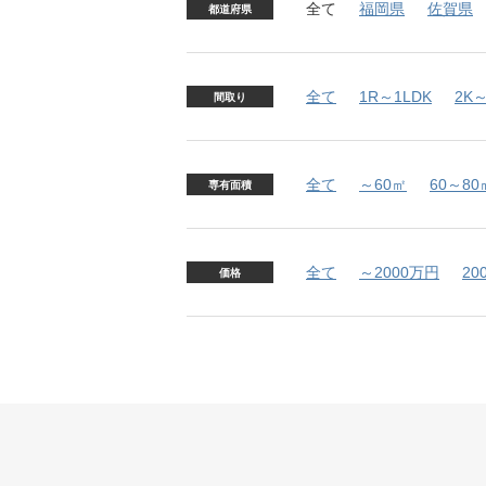
全て
福岡県
佐賀県
都道府県
全て
1R～1LDK
2K～
間取り
全て
～60㎡
60～80
専有面積
全て
～2000万円
20
価格