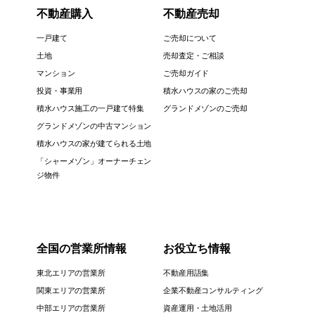
不動産購入
不動産売却
一戸建て
ご売却について
土地
売却査定・ご相談
マンション
ご売却ガイド
投資・事業用
積水ハウスの家のご売却
積水ハウス施工の一戸建て特集
グランドメゾンのご売却
グランドメゾンの中古マンション
積水ハウスの家が建てられる土地
「シャーメゾン」オーナーチェン
ジ物件
全国の営業所情報
お役立ち情報
東北エリアの営業所
不動産用語集
関東エリアの営業所
企業不動産コンサルティング
中部エリアの営業所
資産運用・土地活用