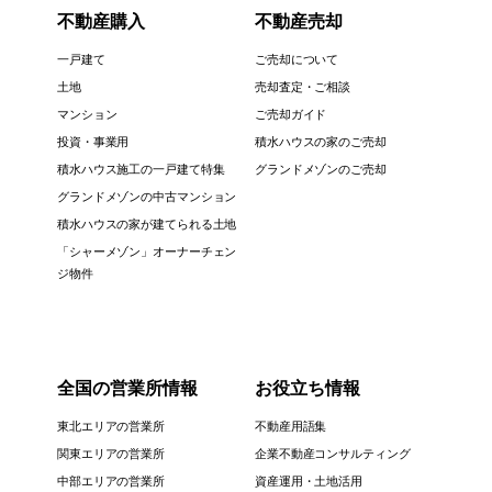
不動産購入
不動産売却
一戸建て
ご売却について
土地
売却査定・ご相談
マンション
ご売却ガイド
投資・事業用
積水ハウスの家のご売却
積水ハウス施工の一戸建て特集
グランドメゾンのご売却
グランドメゾンの中古マンション
積水ハウスの家が建てられる土地
「シャーメゾン」オーナーチェン
ジ物件
全国の営業所情報
お役立ち情報
東北エリアの営業所
不動産用語集
関東エリアの営業所
企業不動産コンサルティング
中部エリアの営業所
資産運用・土地活用