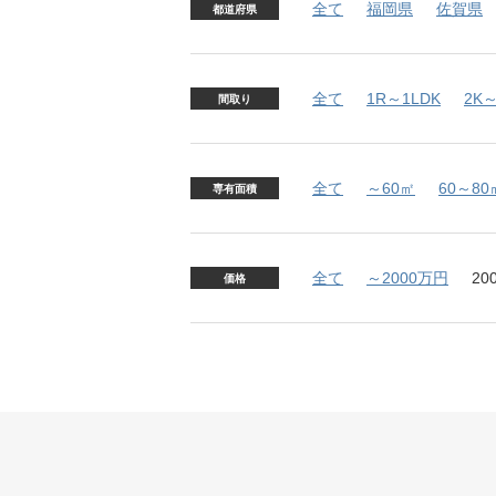
全て
福岡県
佐賀県
都道府県
全て
1R～1LDK
2K～
間取り
全て
～60㎡
60～80
専有面積
全て
～2000万円
20
価格