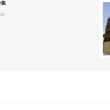
特集
ズの