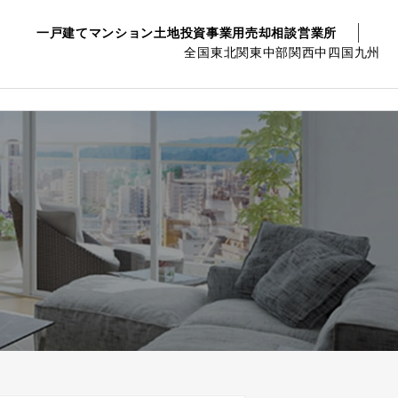
一戸建て
マンション
土地
投資事業用
売却相談
営業所
全国
東北
関東
中部
関西
中四国
九州