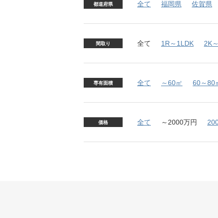
全て
福岡県
佐賀県
都道府県
全て
1R～1LDK
2K～
間取り
全て
～60㎡
60～80
専有面積
全て
～2000万円
20
価格