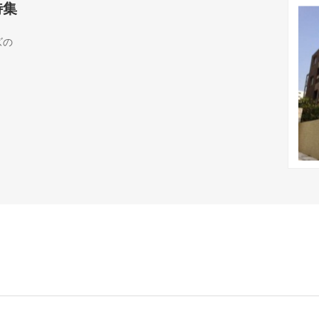
特集
ズの