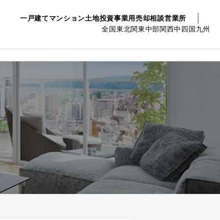
一戸建て
マンション
土地
投資事業用
売却相談
営業所
全国
東北
関東
中部
関西
中四国
九州