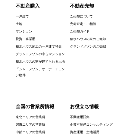
不動産購入
不動産売却
一戸建て
ご売却について
土地
売却査定・ご相談
マンション
ご売却ガイド
投資・事業用
積水ハウスの家のご売却
積水ハウス施工の一戸建て特集
グランドメゾンのご売却
グランドメゾンの中古マンション
積水ハウスの家が建てられる土地
「シャーメゾン」オーナーチェン
ジ物件
全国の営業所情報
お役立ち情報
東北エリアの営業所
不動産用語集
関東エリアの営業所
企業不動産コンサルティング
中部エリアの営業所
資産運用・土地活用