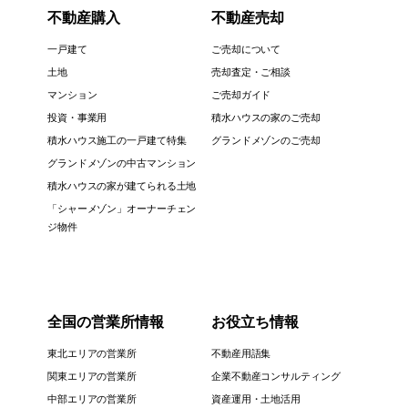
不動産購入
不動産売却
一戸建て
ご売却について
土地
売却査定・ご相談
マンション
ご売却ガイド
投資・事業用
積水ハウスの家のご売却
積水ハウス施工の一戸建て特集
グランドメゾンのご売却
グランドメゾンの中古マンション
積水ハウスの家が建てられる土地
「シャーメゾン」オーナーチェン
ジ物件
全国の営業所情報
お役立ち情報
東北エリアの営業所
不動産用語集
関東エリアの営業所
企業不動産コンサルティング
中部エリアの営業所
資産運用・土地活用