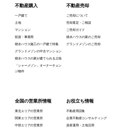
不動産購入
不動産売却
一戸建て
ご売却について
土地
売却査定・ご相談
マンション
ご売却ガイド
投資・事業用
積水ハウスの家のご売却
積水ハウス施工の一戸建て特集
グランドメゾンのご売却
グランドメゾンの中古マンション
積水ハウスの家が建てられる土地
「シャーメゾン」オーナーチェン
ジ物件
全国の営業所情報
お役立ち情報
東北エリアの営業所
不動産用語集
関東エリアの営業所
企業不動産コンサルティング
中部エリアの営業所
資産運用・土地活用