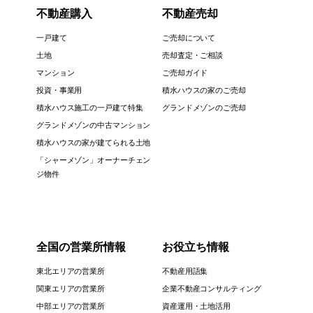
不動産購入
不動産売却
一戸建て
ご売却について
土地
売却査定・ご相談
マンション
ご売却ガイド
投資・事業用
積水ハウスの家のご売却
積水ハウス施工の一戸建て特集
グランドメゾンのご売却
グランドメゾンの中古マンション
積水ハウスの家が建てられる土地
「シャーメゾン」オーナーチェン
ジ物件
全国の営業所情報
お役立ち情報
東北エリアの営業所
不動産用語集
関東エリアの営業所
企業不動産コンサルティング
中部エリアの営業所
資産運用・土地活用