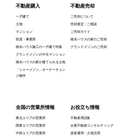
不動産購入
不動産売却
一戸建て
ご売却について
土地
売却査定・ご相談
マンション
ご売却ガイド
投資・事業用
積水ハウスの家のご売却
積水ハウス施工の一戸建て特集
グランドメゾンのご売却
グランドメゾンの中古マンション
積水ハウスの家が建てられる土地
「シャーメゾン」オーナーチェン
ジ物件
全国の営業所情報
お役立ち情報
東北エリアの営業所
不動産用語集
関東エリアの営業所
企業不動産コンサルティング
中部エリアの営業所
資産運用・土地活用