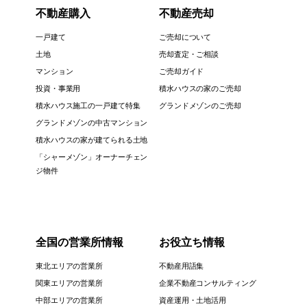
不動産購入
不動産売却
一戸建て
ご売却について
土地
売却査定・ご相談
マンション
ご売却ガイド
投資・事業用
積水ハウスの家のご売却
積水ハウス施工の一戸建て特集
グランドメゾンのご売却
グランドメゾンの中古マンション
積水ハウスの家が建てられる土地
「シャーメゾン」オーナーチェン
ジ物件
全国の営業所情報
お役立ち情報
東北エリアの営業所
不動産用語集
関東エリアの営業所
企業不動産コンサルティング
中部エリアの営業所
資産運用・土地活用