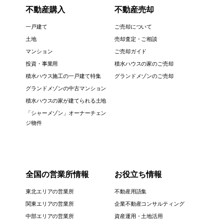
不動産購入
不動産売却
一戸建て
ご売却について
土地
売却査定・ご相談
マンション
ご売却ガイド
投資・事業用
積水ハウスの家のご売却
積水ハウス施工の一戸建て特集
グランドメゾンのご売却
グランドメゾンの中古マンション
積水ハウスの家が建てられる土地
「シャーメゾン」オーナーチェン
ジ物件
全国の営業所情報
お役立ち情報
東北エリアの営業所
不動産用語集
関東エリアの営業所
企業不動産コンサルティング
中部エリアの営業所
資産運用・土地活用