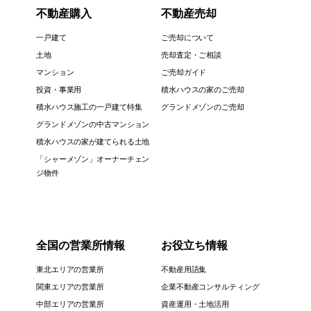
不動産購入
不動産売却
一戸建て
ご売却について
土地
売却査定・ご相談
マンション
ご売却ガイド
投資・事業用
積水ハウスの家のご売却
積水ハウス施工の一戸建て特集
グランドメゾンのご売却
グランドメゾンの中古マンション
積水ハウスの家が建てられる土地
「シャーメゾン」オーナーチェン
ジ物件
全国の営業所情報
お役立ち情報
東北エリアの営業所
不動産用語集
関東エリアの営業所
企業不動産コンサルティング
中部エリアの営業所
資産運用・土地活用