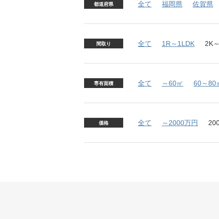
全て
福岡県
佐賀県
都道府県
全て
1R～1LDK
2K～
間取り
全て
～60㎡
60～80
専有面積
全て
～2000万円
20
価格