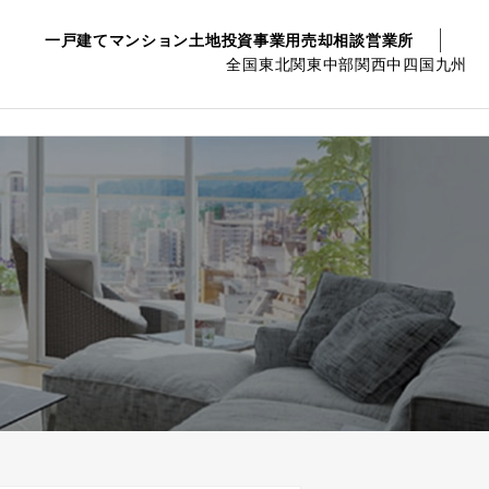
一戸建て
マンション
土地
投資事業用
売却相談
営業所
全国
東北
関東
中部
関西
中四国
九州