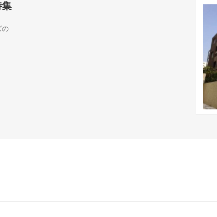
特集
ズの