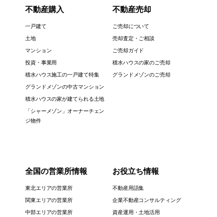
不動産購入
不動産売却
一戸建て
ご売却について
土地
売却査定・ご相談
マンション
ご売却ガイド
投資・事業用
積水ハウスの家のご売却
積水ハウス施工の一戸建て特集
グランドメゾンのご売却
グランドメゾンの中古マンション
積水ハウスの家が建てられる土地
「シャーメゾン」オーナーチェン
ジ物件
全国の営業所情報
お役立ち情報
東北エリアの営業所
不動産用語集
関東エリアの営業所
企業不動産コンサルティング
中部エリアの営業所
資産運用・土地活用