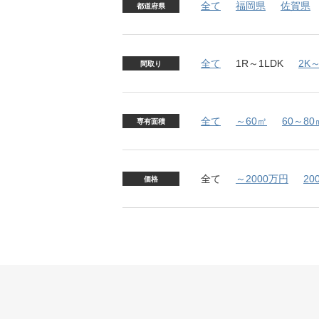
全て
福岡県
佐賀県
都道府県
全て
1R～1LDK
2K～
間取り
全て
～60㎡
60～80
専有面積
全て
～2000万円
20
価格