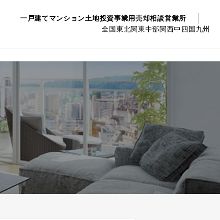
一戸建て
マンション
土地
投資事業用
売却相談
営業所
全国
東北
関東
中部
関西
中四国
九州