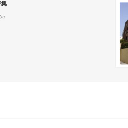
特集
ズの