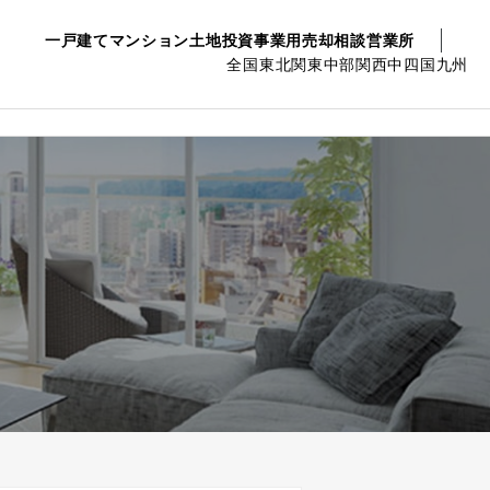
一戸建て
マンション
土地
投資事業用
売却相談
営業所
全国
東北
関東
中部
関西
中四国
九州