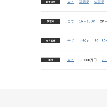
全て
福岡県
佐賀県
都道府県
全て
1R～1LDK
2K～
間取り
全て
～60㎡
60～80
専有面積
全て
～2000万円
20
価格