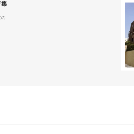
特集
ズの