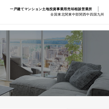
一戸建て
マンション
土地
投資事業用
売却相談
営業所
全国
東北
関東
中部
関西
中四国
九州