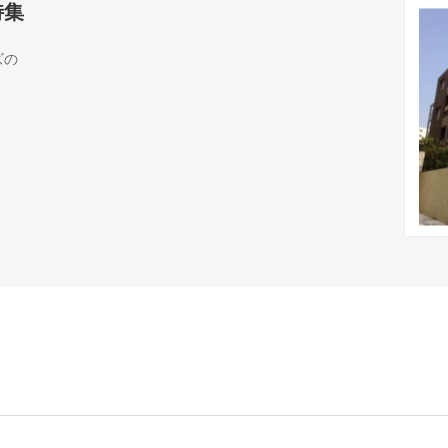
特集
ズの