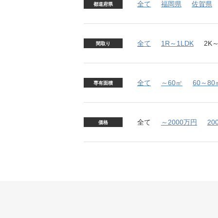
全て
福岡県
佐賀県
都道府県
全て
1R～1LDK
2K～
間取り
全て
～60㎡
60～80
専有面積
全て
～2000万円
20
価格