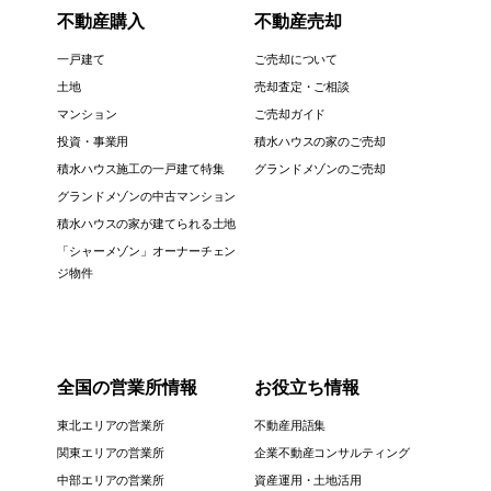
不動産購入
不動産売却
一戸建て
ご売却について
土地
売却査定・ご相談
マンション
ご売却ガイド
投資・事業用
積水ハウスの家のご売却
積水ハウス施工の一戸建て特集
グランドメゾンのご売却
グランドメゾンの中古マンション
積水ハウスの家が建てられる土地
「シャーメゾン」オーナーチェン
ジ物件
全国の営業所情報
お役立ち情報
東北エリアの営業所
不動産用語集
関東エリアの営業所
企業不動産コンサルティング
中部エリアの営業所
資産運用・土地活用