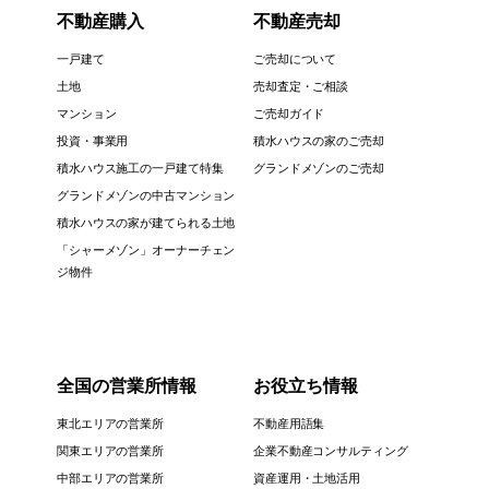
不動産購入
不動産売却
一戸建て
ご売却について
土地
売却査定・ご相談
マンション
ご売却ガイド
投資・事業用
積水ハウスの家のご売却
積水ハウス施工の一戸建て特集
グランドメゾンのご売却
グランドメゾンの中古マンション
積水ハウスの家が建てられる土地
「シャーメゾン」オーナーチェン
ジ物件
全国の営業所情報
お役立ち情報
東北エリアの営業所
不動産用語集
関東エリアの営業所
企業不動産コンサルティング
中部エリアの営業所
資産運用・土地活用