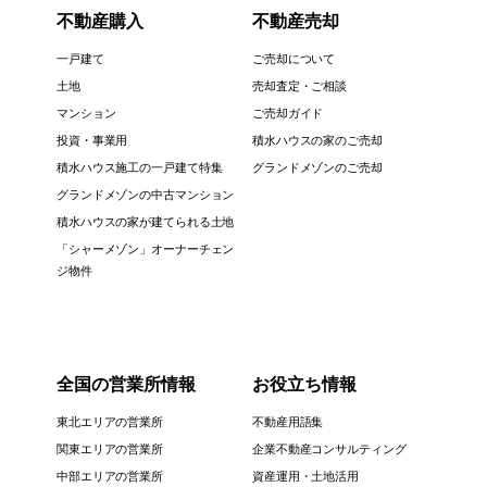
不動産購入
不動産売却
一戸建て
ご売却について
土地
売却査定・ご相談
マンション
ご売却ガイド
投資・事業用
積水ハウスの家のご売却
積水ハウス施工の一戸建て特集
グランドメゾンのご売却
グランドメゾンの中古マンション
積水ハウスの家が建てられる土地
「シャーメゾン」オーナーチェン
ジ物件
全国の営業所情報
お役立ち情報
東北エリアの営業所
不動産用語集
関東エリアの営業所
企業不動産コンサルティング
中部エリアの営業所
資産運用・土地活用