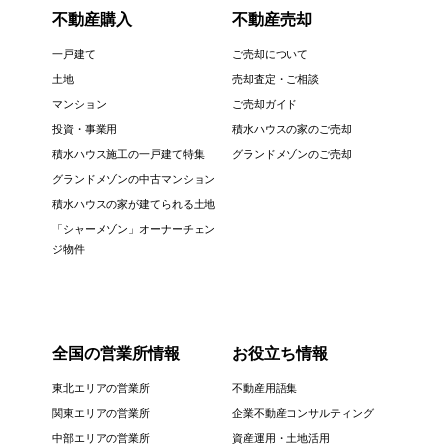
不動産購入
不動産売却
一戸建て
ご売却について
土地
売却査定・ご相談
マンション
ご売却ガイド
投資・事業用
積水ハウスの家のご売却
積水ハウス施工の一戸建て特集
グランドメゾンのご売却
グランドメゾンの中古マンション
積水ハウスの家が建てられる土地
「シャーメゾン」オーナーチェン
ジ物件
全国の営業所情報
お役立ち情報
東北エリアの営業所
不動産用語集
関東エリアの営業所
企業不動産コンサルティング
中部エリアの営業所
資産運用・土地活用