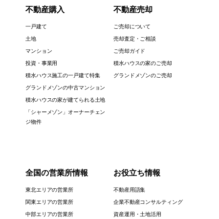
不動産購入
不動産売却
一戸建て
ご売却について
土地
売却査定・ご相談
マンション
ご売却ガイド
投資・事業用
積水ハウスの家のご売却
積水ハウス施工の一戸建て特集
グランドメゾンのご売却
グランドメゾンの中古マンション
積水ハウスの家が建てられる土地
「シャーメゾン」オーナーチェン
ジ物件
全国の営業所情報
お役立ち情報
東北エリアの営業所
不動産用語集
関東エリアの営業所
企業不動産コンサルティング
中部エリアの営業所
資産運用・土地活用