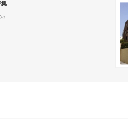
特集
ズの