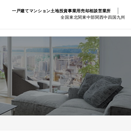
一戸建て
マンション
土地
投資事業用
売却相談
営業所
全国
東北
関東
中部
関西
中四国
九州