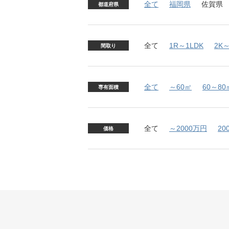
全て
福岡県
佐賀県
都道府県
全て
1R～1LDK
2K～
間取り
全て
～60㎡
60～80
専有面積
全て
～2000万円
20
価格