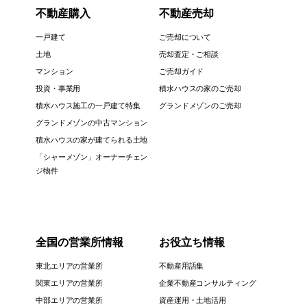
不動産購入
不動産売却
一戸建て
ご売却について
土地
売却査定・ご相談
マンション
ご売却ガイド
投資・事業用
積水ハウスの家のご売却
積水ハウス施工の一戸建て特集
グランドメゾンのご売却
グランドメゾンの中古マンション
積水ハウスの家が建てられる土地
「シャーメゾン」オーナーチェン
ジ物件
全国の営業所情報
お役立ち情報
東北エリアの営業所
不動産用語集
関東エリアの営業所
企業不動産コンサルティング
中部エリアの営業所
資産運用・土地活用