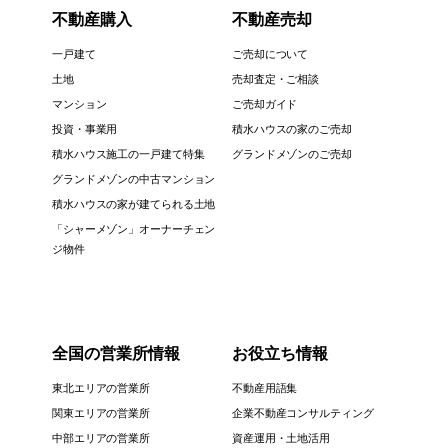
不動産購入
不動産売却
一戸建て
ご売却について
土地
売却査定・ご相談
マンション
ご売却ガイド
投資・事業用
積水ハウスの家のご売却
積水ハウス施工の一戸建て特集
グランドメゾンのご売却
グランドメゾンの中古マンション
積水ハウスの家が建てられる土地
「シャーメゾン」オーナーチェン
ジ物件
全国の営業所情報
お役立ち情報
東北エリアの営業所
不動産用語集
関東エリアの営業所
企業不動産コンサルティング
中部エリアの営業所
資産運用・土地活用