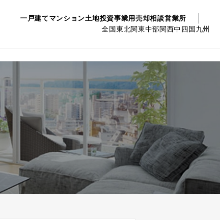
一戸建て
マンション
土地
投資事業用
売却相談
営業所
全国
東北
関東
中部
関西
中四国
九州