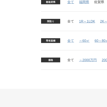
全て
福岡県
佐賀県
都道府県
全て
1R～1LDK
2K～
間取り
全て
～60㎡
60～80
専有面積
全て
～2000万円
20
価格