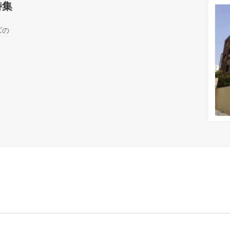
特集
ズの