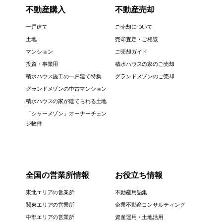
不動産購入
不動産売却
一戸建て
ご売却について
土地
売却査定・ご相談
マンション
ご売却ガイド
投資・事業用
積水ハウスの家のご売却
積水ハウス施工の一戸建て特集
グランドメゾンのご売却
グランドメゾンの中古マンション
積水ハウスの家が建てられる土地
「シャーメゾン」オーナーチェン
ジ物件
全国の営業所情報
お役立ち情報
東北エリアの営業所
不動産用語集
関東エリアの営業所
企業不動産コンサルティング
中部エリアの営業所
資産運用・土地活用