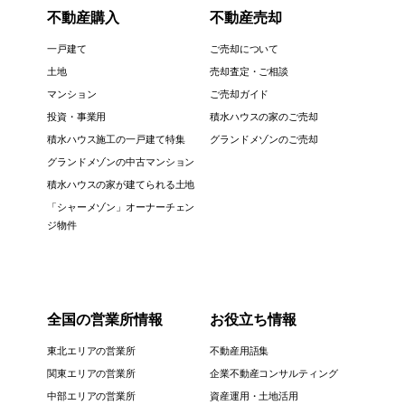
不動産購入
不動産売却
一戸建て
ご売却について
土地
売却査定・ご相談
マンション
ご売却ガイド
投資・事業用
積水ハウスの家のご売却
積水ハウス施工の一戸建て特集
グランドメゾンのご売却
グランドメゾンの中古マンション
積水ハウスの家が建てられる土地
「シャーメゾン」オーナーチェン
ジ物件
全国の営業所情報
お役立ち情報
東北エリアの営業所
不動産用語集
関東エリアの営業所
企業不動産コンサルティング
中部エリアの営業所
資産運用・土地活用