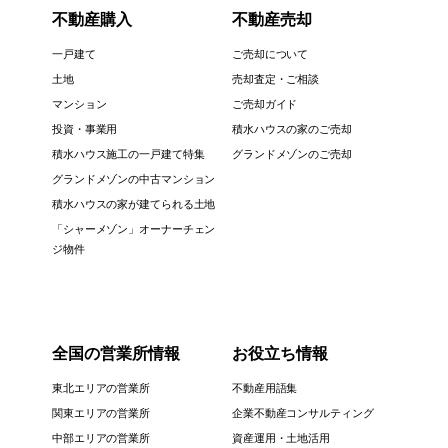
不動産購入
不動産売却
一戸建て
ご売却について
土地
売却査定・ご相談
マンション
ご売却ガイド
投資・事業用
積水ハウスの家のご売却
積水ハウス施工の一戸建て特集
グランドメゾンのご売却
グランドメゾンの中古マンション
積水ハウスの家が建てられる土地
「シャーメゾン」オーナーチェン
ジ物件
全国の営業所情報
お役立ち情報
東北エリアの営業所
不動産用語集
関東エリアの営業所
企業不動産コンサルティング
中部エリアの営業所
資産運用・土地活用