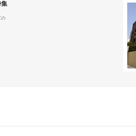
特集
ズの