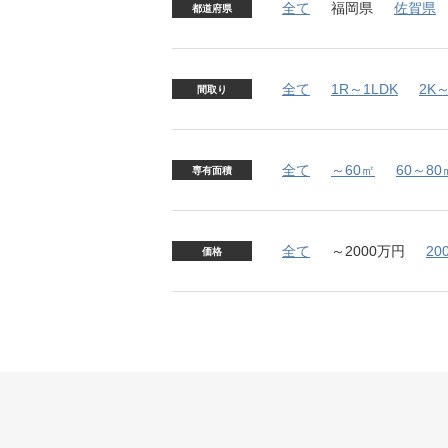
全て
福岡県
佐賀県
都道府県
全て
1R～1LDK
2K～
間取り
全て
～60㎡
60～80
専有面積
全て
～2000万円
20
価格