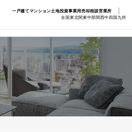
一戸建て
マンション
土地
投資事業用
売却相談
営業所
全国
東北
関東
中部
関西
中四国
九州