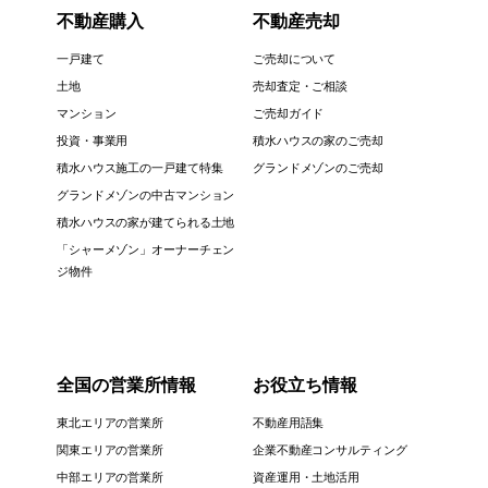
不動産購入
不動産売却
一戸建て
ご売却について
土地
売却査定・ご相談
マンション
ご売却ガイド
投資・事業用
積水ハウスの家のご売却
積水ハウス施工の一戸建て特集
グランドメゾンのご売却
グランドメゾンの中古マンション
積水ハウスの家が建てられる土地
「シャーメゾン」オーナーチェン
ジ物件
全国の営業所情報
お役立ち情報
東北エリアの営業所
不動産用語集
関東エリアの営業所
企業不動産コンサルティング
中部エリアの営業所
資産運用・土地活用