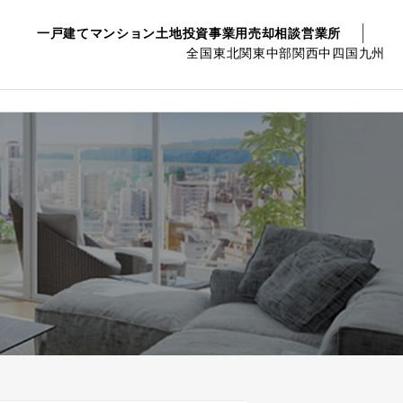
一戸建て
マンション
土地
投資事業用
売却相談
営業所
全国
東北
関東
中部
関西
中四国
九州