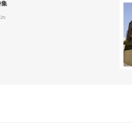
特集
ズの