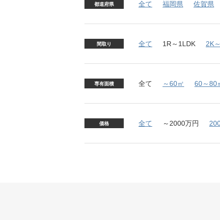
全て
福岡県
佐賀県
都道府県
全て
1R～1LDK
2K～
間取り
全て
～60㎡
60～80
専有面積
全て
～2000万円
20
価格